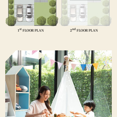
st
nd
1
FLOOR PLAN
2
FLOOR PLAN