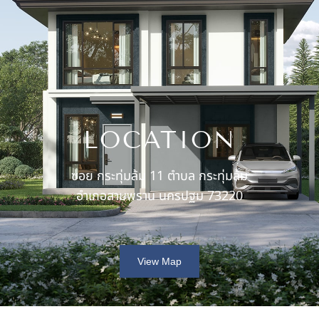
LOCATION
ซอย กระทุ่มล้ม 11 ตำบล กระทุ่มล้ม
อำเภอสามพราน นครปฐม 73220
View Map