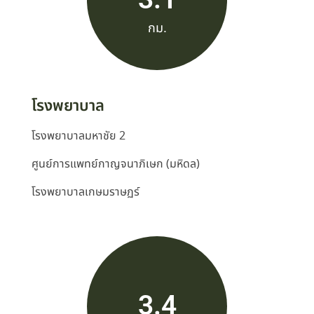
กม.
โรงพยาบาล
โรงพยาบาลมหาชัย 2
ศูนย์การแพทย์กาญจนาภิเษก (มหิดล)
โรงพยาบาลเกษมราษฏร์
3.4