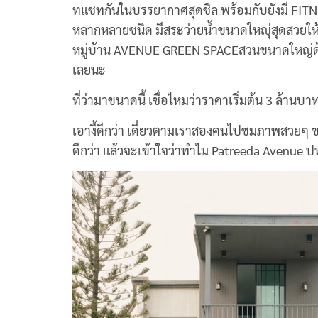
ทแชทกันในบรรยากาศสุดชิล พร้อมกับยังมี FITN
หลากหลายชนิด มีสระว่ายน้ำขนาดใหญุ่สุดสวยให้ฟ
หมู่บ้าน AVENUE GREEN SPACEสวนขนาดใหญ่ด้าน
เลยนะ
ที่ว่ามาขนาดนี้ เชื่อไหมว่าราคาเริ่มต้น 3 ล้านบ
เอางี้ดีกว่า เดี๋ยวตามเราสองคนไปชมภาพสวยๆ ของ
ดีกว่า แล้วจะเข้าใจว่าทำไม Patreeda Avenue ปท