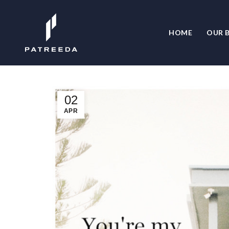
HOME
OUR B
02
APR