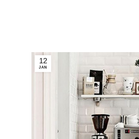
HOME
OUR B
12
JAN