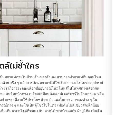
ตล์ไม่ซ้ำใคร
กมีมุมกาแฟภายในบ้านเป็นของตัวเอง สามารถทำกาแฟดื่มตอนไหน
าอีกด้วย จริง ๆ แล้วการจัดมุมกาแฟไม่ใช่เรื่องยากอะไร เพราะอุปกรณ์
้ว เราก็อาจจะลองเลือกซื้ออุปกรณ์ในมีโทนสีไปในทิศทางเดียวกัน
เป็นริมหน้าต่าง เปรียบเสมือนนั่งเคาน์เตอร์บาร์ในร้านกาแฟ หรือ
วางติดกำแพง เพื่อจะใช้ประโยชน์จากกำแพงในการวางของต่าง ๆ ใน
์ต่าง ๆ และใช้เป็นตู้โชว์ไปในตัว เพิ่มต้นไม้สีเขียวสักเล็กน้อย
เพิ่มเติมตามสไตล์ที่ชอบ เช่น ถาดไม้ ขวดโหลแก้ว ผ้าปูโต๊ะ เป็นต้น