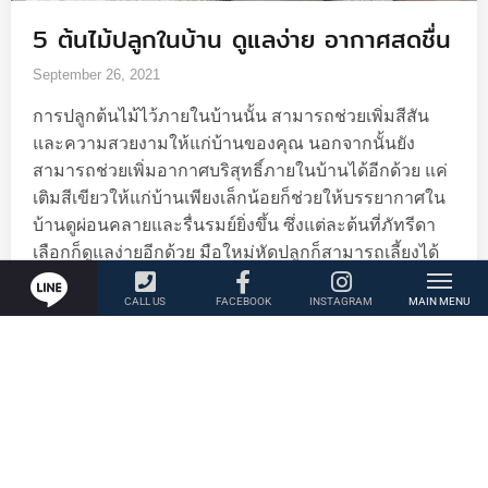
5 ต้นไม้ปลูกในบ้าน ดูแลง่าย อากาศสดชื่น
September 26, 2021
การปลูกต้นไม้ไว้ภายในบ้านนั้น สามารถช่วยเพิ่มสีสัน
และความสวยงามให้แก่บ้านของคุณ นอกจากนั้นยัง
สามารถช่วยเพิ่มอากาศบริสุทธิ์ภายในบ้านได้อีกด้วย แค่
เติมสีเขียวให้แก่บ้านเพียงเล็กน้อยก็ช่วยให้บรรยากาศใน
บ้านดูผ่อนคลายและรื่นรมย์ยิ่งขึ้น ซึ่งแต่ละต้นที่ภัทรีดา
เลือกก็ดูแลง่ายอีกด้วย มือใหม่หัดปลูกก็สามารถเลี้ยงได้
ต้นไทรใบสัก (Fiddle Leaf Fig) เป็นต้นไม้เหมาะแก่การนำ
มาจัดวางไว้ภายในบ้าน เนื่องจากเป็นต้นไม้ที่ดูแลไม่ยาก
ไม่ต้องการแสงแดดจัด ทำความสะอาดง่าย และมี
คุณสมบัติสามารถดูดสารพิษต่างๆ ได้ จึงมักจะถูกเลือกมา
ปลูกไว้ภายในบ้าน ต้นเดหลี
Read More