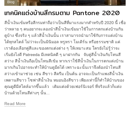
Blog
เทคนิคแต่งบ้านสีกรมตาม Pantone 2020
สีน้ำเงินเข้มหรือสีกรมท่าถือว่าเป็นสีที่มาแรงมากสำหรับปี 2020 นี้ เชื่อ
ว่าหลาย ๆ คนอยากจะลองนำสีน้ำเงินเข้มมาใช้ในการตกแต่งบ้านกัน
ดูบ้าง ซึ่งจริง ๆ แล้วสีน้ำเงินนั้น เราสามารถนำมาใช้กับการแต่งบ้าน
ได้ทุกสไตล์ ไม่ว่าจะเป็นมินิมอล หรูหรา โมเดิร์น หรือธรรมชาติ แค่
เราต้องเลือกคู่สีและของตกแต่งต่าง ๆ ให้เหมาะสม ใครยังไม่รู้ว่าจะ
เริ่มยังไงดี Patreeda มีเทคนิคดี ๆ มาฝากกัน จับคู่สีน้ำเงินกับโทนสี
สว่าง สีน้ำเงินถือเป็นโทนสีเข้ม หากเราใช้สีน้ำเงินในการตกแต่งบ้าน
มากเกินไปอาจจะทำให้บ้านดูมืดได้ เพราะฉะนั้นเราจึงต้องนำโทนสี
สว่างเข้ามาช่วย เช่น สีขาว สีครีม เป็นต้น อาจจะเป็นกำแพงสีน้ำเงิน
เพดานสีขาว โซฟาสีน้ำเงิน หมอนอิงสีขาว เพียงเท่านี้ก็ทำให้บ้านของ
คุณดูดีมีสไตล์มากขึ้นแล้ว เติมแต่งด้วยเฟอร์นิเจอร์ ที่จริงแล้วก็แต่ง
บ้านด้วยโทนสีต่างๆ นั้น...
Read More