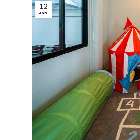
12
JAN