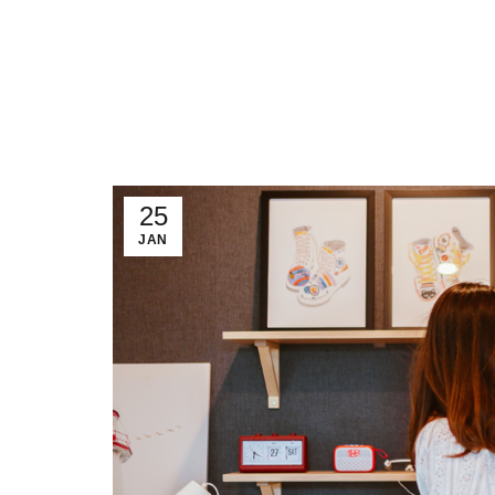
HOME
OUR B
25
JAN