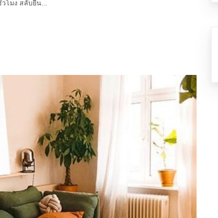
ั่วโมง สลับยืน...