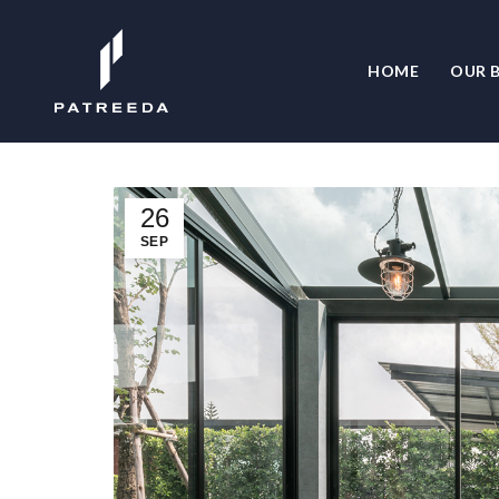
HOME
OUR B
26
SEP